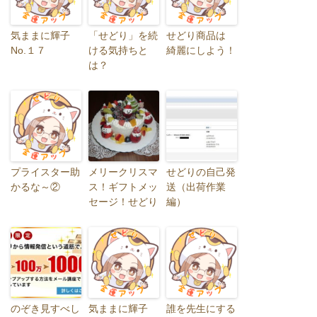
気ままに輝子
「せどり」を続
せどり商品は
No.１７
ける気持ちと
綺麗にしよう！
は？
プライスター助
メリークリスマ
せどりの自己発
かるな～②
ス！ギフトメッ
送（出荷作業
セージ！せどり
編）
のぞき見すべし
気ままに輝子
誰を先生にする