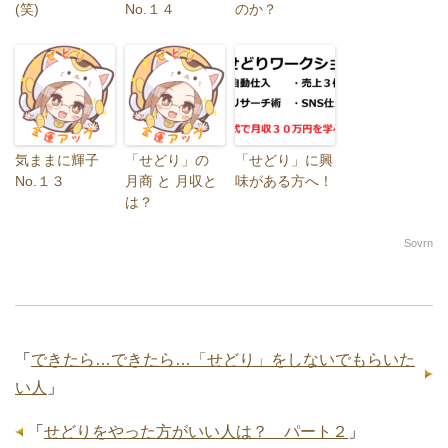
(笑)
No.１４
のか？
気ままに輝子
「せどり」の
「せどり」に興
No.１３
月商 と 月収と
味がある方へ！
は？
Sovrn
「
できたら…できたら…「せどり」をしないでもらいた
い人
」
「
せどりをやった方がいい人は？ パート２
」