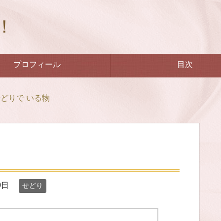
！
プロフィール
目次
どりで いる物
9日
せどり