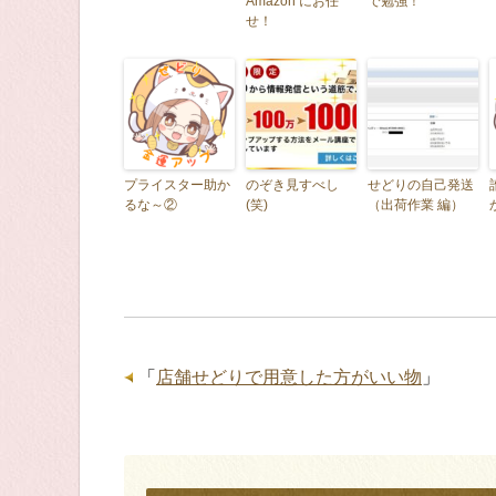
Amazon にお任
で勉強！
せ！
プライスター助か
のぞき見すべし
せどりの自己発送
るな～②
(笑)
（出荷作業 編）
「
店舗せどりで用意した方がいい物
」