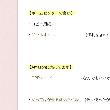
【ホームセンターで良い】
・コピー用紙
・
ジッポオイル
（値札をきれいに剥
【Amazonに売ってます】
・
OPPテープ
（なんでもいいが１００
・
貼ってはがせる商品ラベル
（色々使ったが