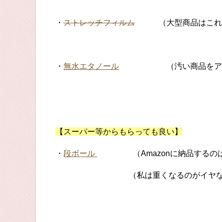
・
ストレッチフィルム
（大型商品はこれに
・
無水エタノール
（汚い商品をアルコ
【スーパー等からもらっても良い】
・
段ボール
（Amazonに納品するのは最
（私は重くなるのがイヤなので１