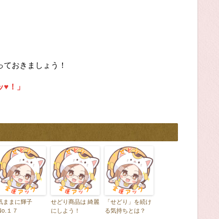
っておきましょう！
ッ♥！」
気ままに輝子
せどり商品は 綺麗
「せどり」を続け
No.１７
にしよう！
る気持ちとは？