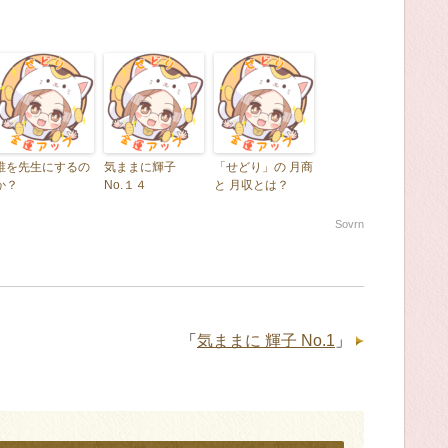
誰を先生にするの
気ままに輝子
「せどり」の 月商
か？
No.１４
と 月収とは？
Sovrn
「
気ままに 輝子 No.1
」