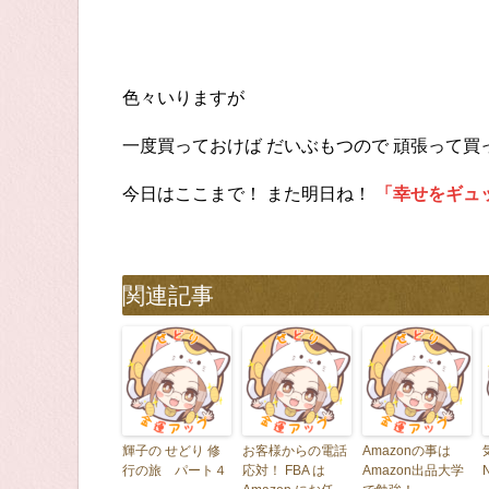
色々いりますが
一度買っておけば だいぶもつので 頑張って買
今日はここまで！ また明日ね！
「幸せをギュ
関連記事
輝子の せどり 修
お客様からの電話
Amazonの事は
行の旅 パート４
応対！ FBA は
Amazon出品大学