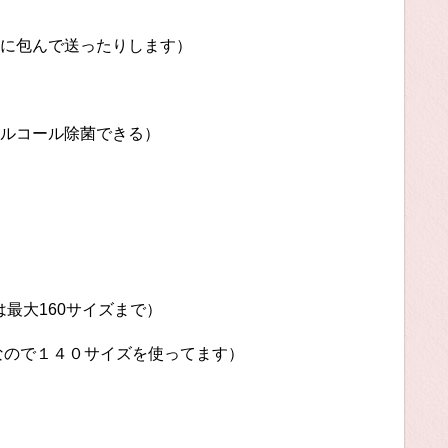
包んで送ったりします）
ール除菌できる）
大160サイズまで）
４０サイズを使ってます）