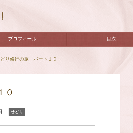
！
プロフィール
目次
せどり修行の旅 パート１０
１０
日
せどり