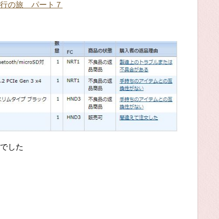
行の旅 パート７
でした