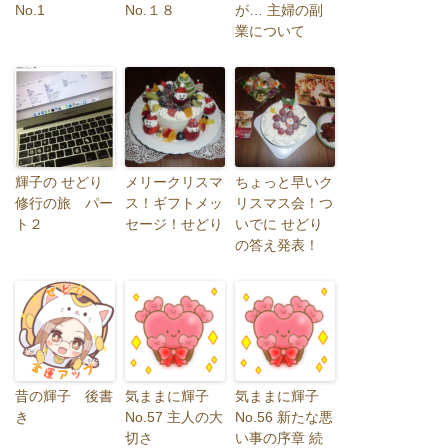
No.1
No.１８
が… 主婦の副
業について
輝子の せどり
メリークリスマ
ちょっと早いク
修行の旅 パー
ス！ギフトメッ
リスマス会！つ
ト２
セージ！せどり
いでに せどり
の答え発表！
昔の輝子 後書
気ままに輝子
気ままに輝子
き
No.57 主人の大
No.56 新たな悪
切さ
い事の序章 続