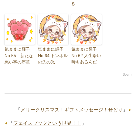
き
気ままに輝子
気ままに輝子
気ままに輝子
No.55 新たな
No.64 トンネル
No.62 人生暗い
悪い事の序章
の先の光
時もあるんだ
Sovrn
「
メリークリスマス！ギフトメッセージ！せどり
」
「
フェイスブックという世界！！
」