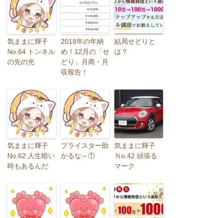
気ままに輝子
2018年の年納
結局せどりと
No.64 トンネル
め！12月の「せ
は？
の先の光
どり」月商・月
収報告！
気ままに輝子
プライスター助
気ままに輝子
No.62 人生暗い
かるな～①
Ｎo.42 頑張る
時もあるんだ
マーク